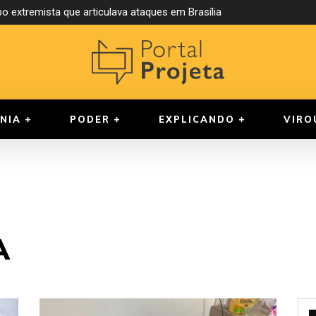
o extremista que articulava ataques em Brasília
NIA
PODER
EXPLICANDO
VIRO
A