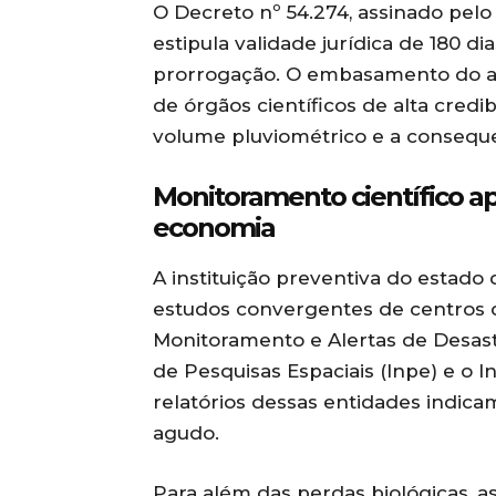
O Decreto nº 54.274, assinado pel
estipula validade jurídica de 180 d
prorrogação. O embasamento do at
de órgãos científicos de alta cred
volume pluviométrico e a consequen
Monitoramento científico apo
economia
A instituição preventiva do estad
estudos convergentes de centros d
Monitoramento e Alertas de Desastr
de Pesquisas Espaciais (Inpe) e o I
relatórios dessas entidades indica
agudo.
Para além das perdas biológicas, a