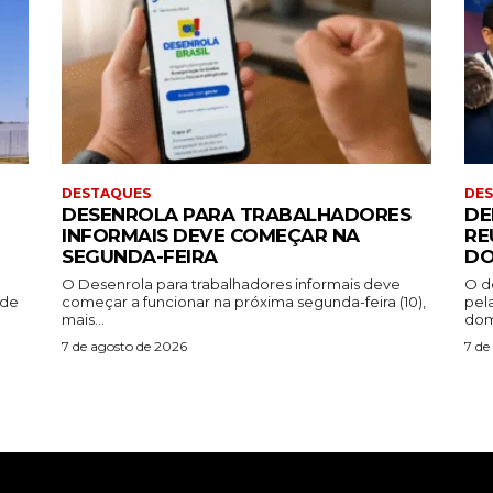
DESTAQUES
DE
DESENROLA PARA TRABALHADORES
DE
INFORMAIS DEVE COMEÇAR NA
RE
SEGUNDA-FEIRA
DO
O Desenrola para trabalhadores informais deve
O d
ade
começar a funcionar na próxima segunda-feira (10),
pel
mais...
dom
7 de agosto de 2026
7 de