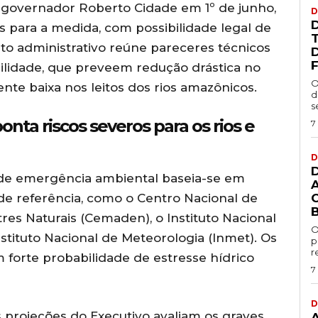
o governador Roberto Cidade em 1º de junho,
D
ias para a medida, com possibilidade legal de
o administrativo reúne pareceres técnicos
F
ibilidade, que preveem redução drástica no
O
te baixa nos leitos dos rios amazônicos.
d
s
nta riscos severos para os rios e
7
D
o de emergência ambiental baseia-se em
e referência, como o Centro Nacional de
es Naturais (Cemaden), o Instituto Nacional
O
nstituto Nacional de Meteorologia (Inmet). Os
p
r
m forte probabilidade de estresse hídrico
7
D
s projeções do Executivo avaliam os graves