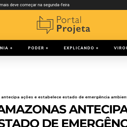
mais deve começar na segunda-feira
reúne cinco candidatos neste domingo na Band Amazonas
NIA
PODER
EXPLICANDO
VIRO
antecipa ações e estabelece estado de emergência ambient
AMAZONAS ANTECIPA
STADO DE EMERGÊNC