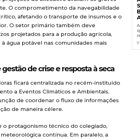
nte. O comprometimento da navegabilidade
B
rítico, afetando o transporte de insumos e o
ior. O setor primário também deve
A
q
ízos projetados para a produção agrícola,
r
ar à água potável nas comunidades mais
7
gestão de crise e resposta à seca
ras ficará centralizada no recém-instituído
to a Eventos Climáticos e Ambientais.
 função de coordenar o fluxo de informações
nção de maneira célere.
 o protagonismo técnico do colegiado,
e meteorológica contínua. Em paralelo, a