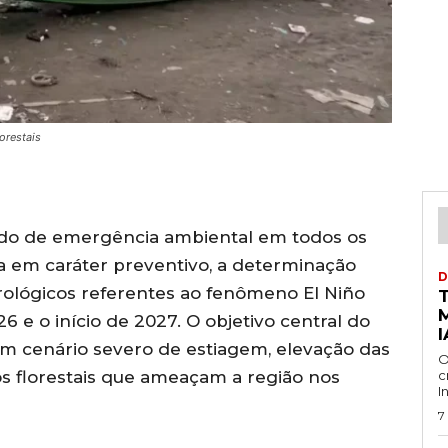
orestais
stado de emergência ambiental em todos os
 em caráter preventivo, a determinação
D
ológicos referentes ao fenômeno El Niño
26 e o início de 2027. O objetivo central do
I
um cenário severo de estiagem, elevação das
O
os florestais que ameaçam a região nos
c
I
7