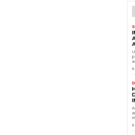
S
U
p
a
6
D
A
a
i
6