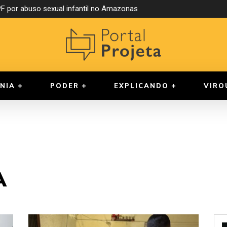
 por abuso sexual infantil no Amazonas
NIA
PODER
EXPLICANDO
VIRO
A