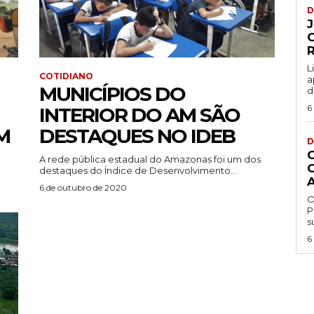
D
L
COTIDIANO
a
MUNICÍPIOS DO
d
6
INTERIOR DO AM SÃO
M
DESTAQUES NO IDEB
D
A rede pública estadual do Amazonas foi um dos
destaques do Índice de Desenvolvimento...
a
6 de outubro de 2020
O
P
s
6