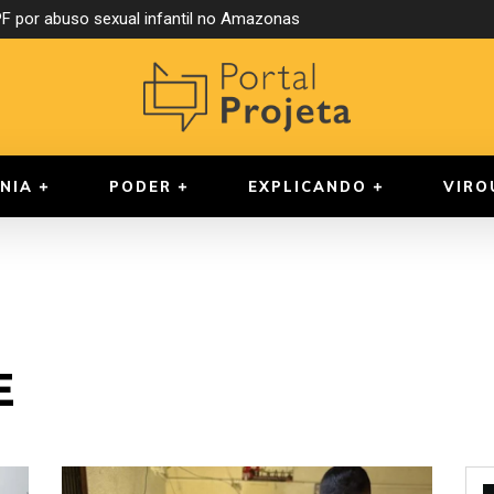
 por abuso sexual infantil no Amazonas
NIA
PODER
EXPLICANDO
VIRO
E