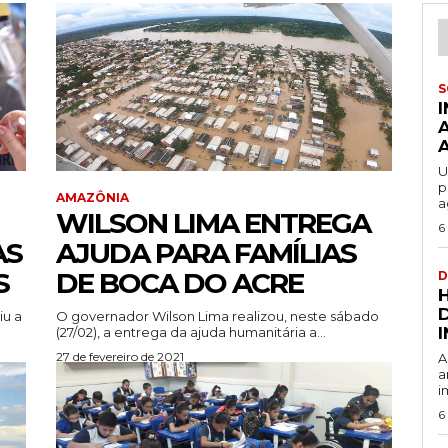
S
U
p
AMAZÔNIA
a
WILSON LIMA ENTREGA
6
AS
AJUDA PARA FAMÍLIAS
S
DE BOCA DO ACRE
D
iu a
O governador Wilson Lima realizou, neste sábado
(27/02), a entrega da ajuda humanitária a...
27 de fevereiro de 2021
A
a
i
6