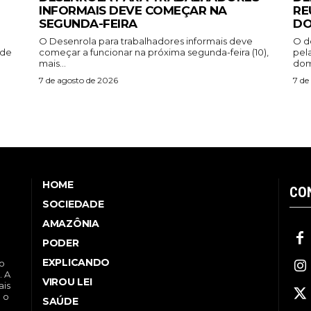
INFORMAIS DEVE COMEÇAR NA
RE
SEGUNDA-FEIRA
DO
O Desenrola para trabalhadores informais deve
O d
ade
começar a funcionar na próxima segunda-feira (10),
pel
mais...
dom
7 de agosto de 2026
7 de
HOME
CO
SOCIEDADE
AMAZÔNIA
PODER
EXPLICANDO
no
. A
VIROU LEI
ais
a o
SAÚDE