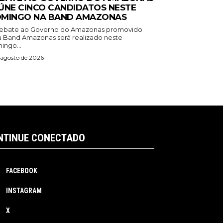
ÚNE CINCO CANDIDATOS NESTE
MINGO NA BAND AMAZONAS
ebate ao Governo do Amazonas promovido
a Band Amazonas será realizado neste
ingo...
 agosto de 2026
NTINUE CONECTADO
FACEBOOK
INSTAGRAM
X