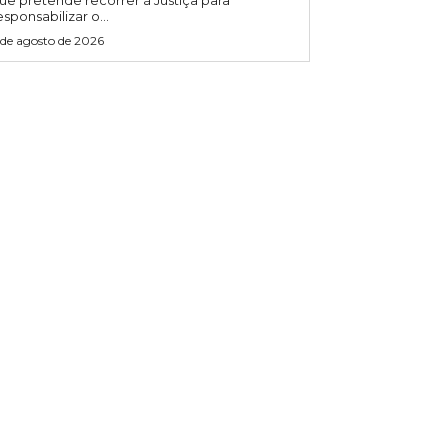
ue pretende recorrer à Justiça para
esponsabilizar o...
 de agosto de 2026