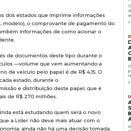
O
d
ns dos estados que imprime informações
s
7
res, modelo), o comprovante de pagamento do
também informações de como acionar o
D
dente.
ões de documentos deste tipo durante o
eículos —volume que vem aumentando a
O
p
no de veículo pelo papel é de R$ 4,15. O
r
cada estado, durante o
7
missão e distribuição deste papel, que é
ais de R$ 270 milhões.
D
inda está estudando quem será o novo
B
 que a Líder não deve mais atuar com o
A
conomia, ainda não há uma decisão tomada.