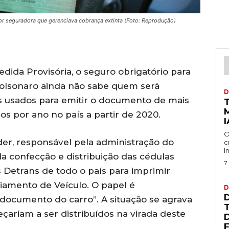
por seguradora que gerenciava cobrança extinta (Foto: Reprodução)
dida Provisória, o seguro obrigatório para
 Bolsonaro ainda não sabe quem será
D
s usados para emitir o documento de mais
os por ano no país a partir de 2020.
I
O
er, responsável pela administração do
c
I
 confecção e distribuição das cédulas
7
 Detrans de todo o país para imprimir
ciamento de Veículo. O papel é
D
ocumento do carro”. A situação se agrava
ariam a ser distribuídos na virada deste
F