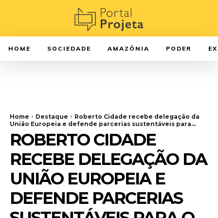
HOME
SOCIEDADE
AMAZÔNIA
PODER
E
Home
Destaque
Roberto Cidade recebe delegação da
União Europeia e defende parcerias sustentáveis para...
ROBERTO CIDADE
RECEBE DELEGAÇÃO DA
UNIÃO EUROPEIA E
DEFENDE PARCERIAS
SUSTENTÁVEIS PARA O