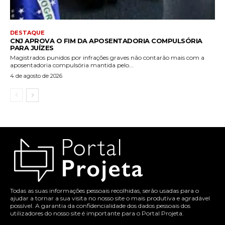
DESTAQUE
CNJ APROVA O FIM DA APOSENTADORIA COMPULSÓRIA
PARA JUÍZES
Magistrados punidos por infrações graves não contarão mais com a
aposentadoria compulsória mantida pelo...
4 de agosto de 2026
Todas as suas informações pessoais recolhidas, serão usadas para o
ajudar a tornar a sua visita no nosso site o mais produtiva e agradável
possível. A garantia da confidencialidade dos dados pessoais dos
utilizadores do nosso site é importante para o Portal Projeta.