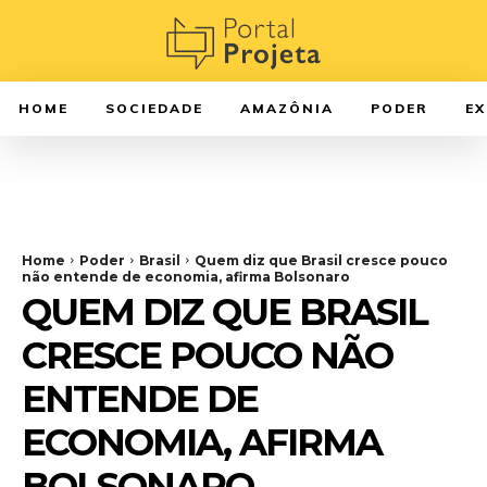
HOME
SOCIEDADE
AMAZÔNIA
PODER
E
Home
Poder
Brasil
Quem diz que Brasil cresce pouco
não entende de economia, afirma Bolsonaro
QUEM DIZ QUE BRASIL
CRESCE POUCO NÃO
ENTENDE DE
ECONOMIA, AFIRMA
BOLSONARO