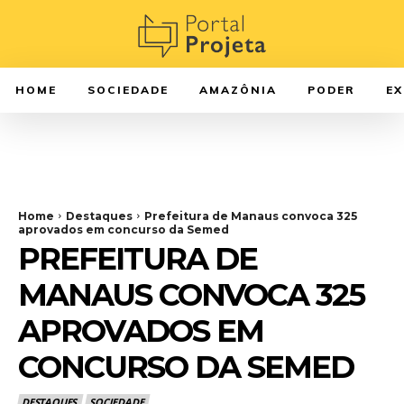
HOME
SOCIEDADE
AMAZÔNIA
PODER
E
Home
Destaques
Prefeitura de Manaus convoca 325
aprovados em concurso da Semed
PREFEITURA DE
MANAUS CONVOCA 325
APROVADOS EM
CONCURSO DA SEMED
DESTAQUES
SOCIEDADE