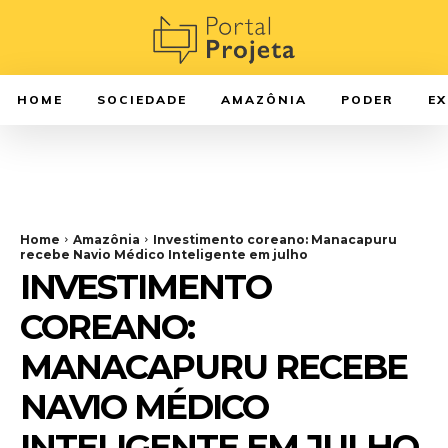
HOME
SOCIEDADE
AMAZÔNIA
PODER
E
Home
Amazônia
Investimento coreano: Manacapuru
recebe Navio Médico Inteligente em julho
INVESTIMENTO
COREANO:
MANACAPURU RECEBE
NAVIO MÉDICO
INTELIGENTE EM JULHO