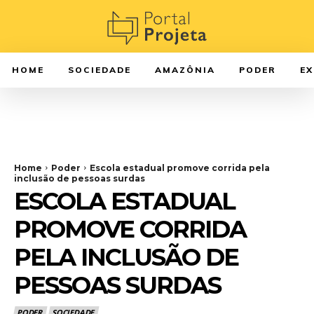
HOME
SOCIEDADE
AMAZÔNIA
PODER
E
Home
Poder
Escola estadual promove corrida pela
inclusão de pessoas surdas
ESCOLA ESTADUAL
PROMOVE CORRIDA
PELA INCLUSÃO DE
PESSOAS SURDAS
PODER
SOCIEDADE