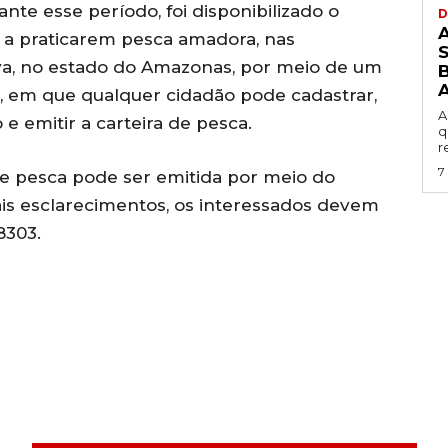
te esse período, foi disponibilizado o
D
s a praticarem pesca amadora, nas
va, no estado do Amazonas, por meio de um
B
, em que qualquer cidadão pode cadastrar,
A
 emitir a carteira de pesca.
q
r
7
 de pesca pode ser emitida por meio do
ais esclarecimentos, os interessados devem
8303.