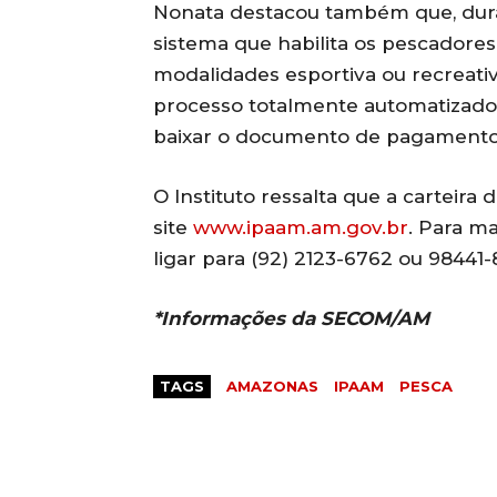
Nonata destacou também que, duran
sistema que habilita os pescadore
modalidades esportiva ou recreati
processo totalmente automatizado
baixar o documento de pagamento e
O Instituto ressalta que a carteira
site
www.ipaam.am.gov.br
. Para m
ligar para (92) 2123-6762 ou 98441-
*Informações da SECOM/AM
TAGS
AMAZONAS
IPAAM
PESCA