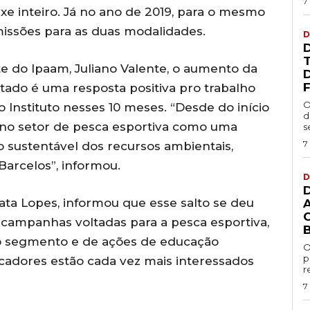
7
ixe inteiro. Já no ano de 2019, para o mesmo
missões para as duas modalidades.
D
e do Ipaam, Juliano Valente, o aumento da
F
tado é uma resposta positiva pro trabalho
O
nstituto nesses 10 meses. “Desde do início
d
no setor de pesca esportiva como uma
s
7
ão sustentável dos recursos ambientais,
Barcelos”, informou.
D
ta Lopes, informou que esse salto se deu
 campanhas voltadas para a pesca esportiva,
o segmento e de ações de educação
O
p
scadores estão cada vez mais interessados
r
7