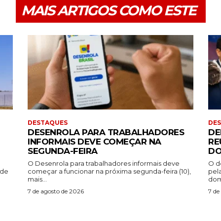
MAIS ARTIGOS COMO ESTE
DESTAQUES
DE
DESENROLA PARA TRABALHADORES
DE
INFORMAIS DEVE COMEÇAR NA
RE
SEGUNDA-FEIRA
DO
O Desenrola para trabalhadores informais deve
O d
ade
começar a funcionar na próxima segunda-feira (10),
pel
mais...
dom
7 de agosto de 2026
7 de