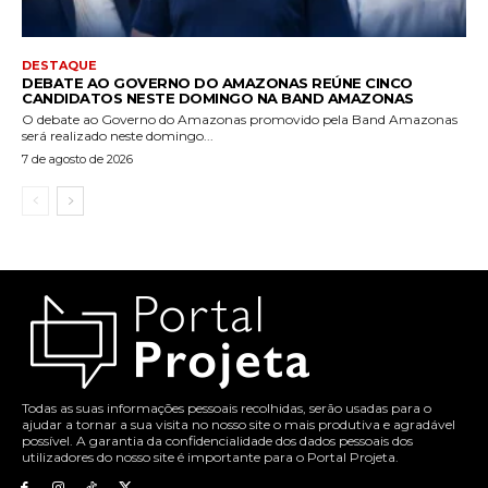
DESTAQUE
DEBATE AO GOVERNO DO AMAZONAS REÚNE CINCO
CANDIDATOS NESTE DOMINGO NA BAND AMAZONAS
O debate ao Governo do Amazonas promovido pela Band Amazonas
será realizado neste domingo...
7 de agosto de 2026
Todas as suas informações pessoais recolhidas, serão usadas para o
ajudar a tornar a sua visita no nosso site o mais produtiva e agradável
possível. A garantia da confidencialidade dos dados pessoais dos
utilizadores do nosso site é importante para o Portal Projeta.