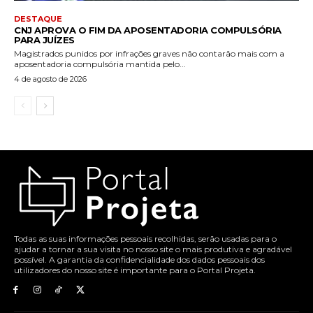
DESTAQUE
CNJ APROVA O FIM DA APOSENTADORIA COMPULSÓRIA
PARA JUÍZES
Magistrados punidos por infrações graves não contarão mais com a
aposentadoria compulsória mantida pelo...
4 de agosto de 2026
Todas as suas informações pessoais recolhidas, serão usadas para o
ajudar a tornar a sua visita no nosso site o mais produtiva e agradável
possível. A garantia da confidencialidade dos dados pessoais dos
utilizadores do nosso site é importante para o Portal Projeta.