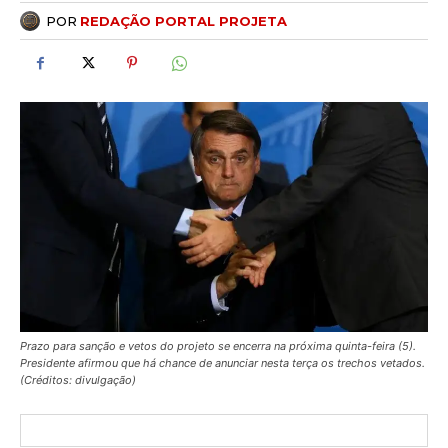
POR
REDAÇÃO PORTAL PROJETA
Prazo para sanção e vetos do projeto se encerra na próxima quinta-feira (5).
Presidente afirmou que há chance de anunciar nesta terça os trechos vetados.
(Créditos: divulgação)