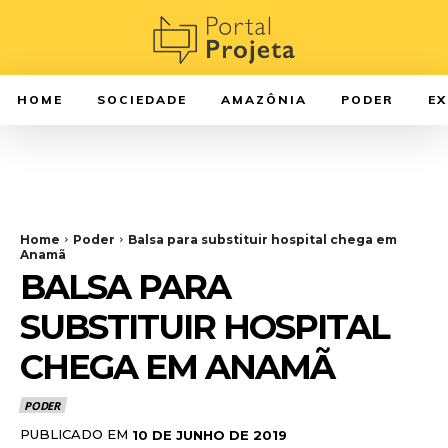
HOME
SOCIEDADE
AMAZÔNIA
PODER
E
Home
Poder
Balsa para substituir hospital chega em
Anamã
BALSA PARA
SUBSTITUIR HOSPITAL
CHEGA EM ANAMÃ
PODER
PUBLICADO EM
10 DE JUNHO DE 2019