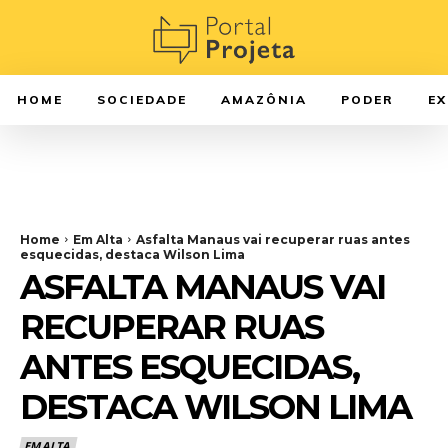
HOME
SOCIEDADE
AMAZÔNIA
PODER
E
Home
Em Alta
Asfalta Manaus vai recuperar ruas antes
esquecidas, destaca Wilson Lima
ASFALTA MANAUS VAI
RECUPERAR RUAS
ANTES ESQUECIDAS,
DESTACA WILSON LIMA
EM ALTA