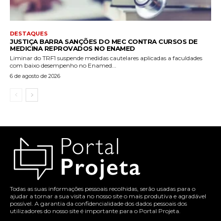
DESTAQUES
JUSTIÇA BARRA SANÇÕES DO MEC CONTRA CURSOS DE
MEDICINA REPROVADOS NO ENAMED
Liminar do TRF1 suspende medidas cautelares aplicadas a faculdades
com baixo desempenho no Enamed...
6 de agosto de 2026
Todas as suas informações pessoais recolhidas, serão usadas para o
ajudar a tornar a sua visita no nosso site o mais produtiva e agradável
possível. A garantia da confidencialidade dos dados pessoais dos
utilizadores do nosso site é importante para o Portal Projeta.