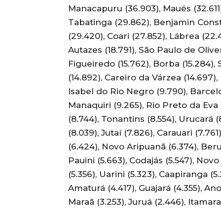
Manacapuru (36.903), Maués (32.611)
Tabatinga (29.862), Benjamin Const
(29.420), Coari (27.852), Lábrea (22.
Autazes (18.791), São Paulo de Olive
Figueiredo (15.762), Borba (15.284),
(14.892), Careiro da Várzea (14.697)
Isabel do Rio Negro (9.790), Barcel
Manaquiri (9.265), Rio Preto da Eva 
(8.744), Tonantins (8.554), Urucará (
(8.039), Jutaí (7.826), Carauari (7.76
(6.424), Novo Aripuanã (6.374), Beruri
Pauini (5.663), Codajás (5.547), Novo
(5.356), Uarini (5.323), Caapiranga (5
Amaturá (4.417), Guajará (4.355), An
Maraã (3.253), Juruá (2.446), Itamarat