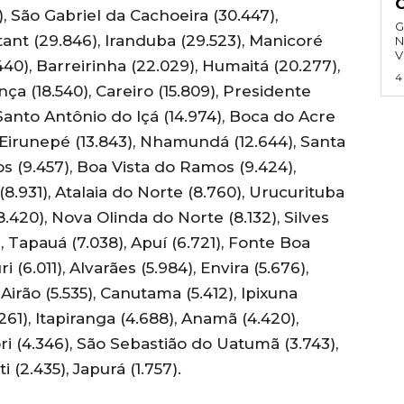
, São Gabriel da Cachoeira (30.447),
G
ant (29.846), Iranduba (29.523), Manicoré
N
V
440), Barreirinha (22.029), Humaitá (20.277),
4
nça (18.540), Careiro (15.809), Presidente
 Santo Antônio do Içá (14.974), Boca do Acre
, Eirunepé (13.843), Nhamundá (12.644), Santa
os (9.457), Boa Vista do Ramos (9.424),
(8.931), Atalaia do Norte (8.760), Urucurituba
8.420), Nova Olinda do Norte (8.132), Silves
1), Tapauá (7.038), Apuí (6.721), Fonte Boa
 (6.011), Alvarães (5.984), Envira (5.676),
 Airão (5.535), Canutama (5.412), Ipixuna
.261), Itapiranga (4.688), Anamã (4.420),
ori (4.346), São Sebastião do Uatumã (3.743),
i (2.435), Japurá (1.757).