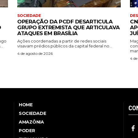
SOCIEDADE
DE
OPERAÇÃO DA PCDF DESARTICULA
CN
O
GRUPO EXTREMISTA QUE ARTICULAVA
AP
ATAQUES EM BRASÍLIA
JU
ingo
Ações coordenadas a partir de redes sociais
Mag
..
visavam prédios públicos da capital federal no...
con
mant
4 de agosto de 2026
4 de
HOME
CO
SOCIEDADE
AMAZÔNIA
PODER