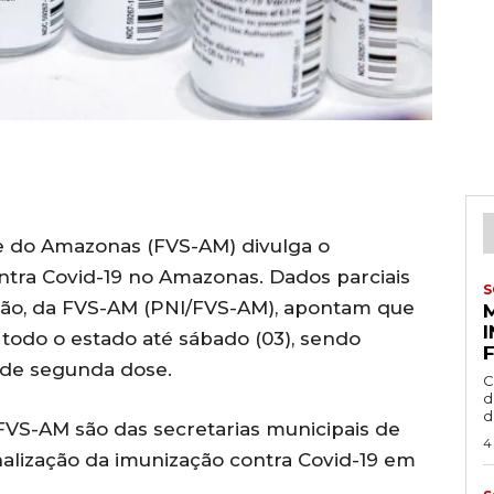
e do Amazonas (FVS-AM) divulga o
ntra Covid-19 no Amazonas. Dados parciais
S
ão, da FVS-AM (PNI/FVS-AM), apontam que
 todo o estado até sábado (03), sendo
4 de segunda dose.
C
d
d
FVS-AM são das secretarias municipais de
4
nalização da imunização contra Covid-19 em