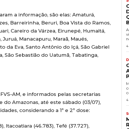
S
aram a informação, são elas: Amaturá,
B
zes, Barreirinha, Beruri, Boa Vista do Ramos,
A
ari, Careiro da Várzea, Eirunepé, Humaitá,
v
rá, Juruá, Manacapuru, Maraã, Maués,
n
4
 da Eva, Santo Antônio do Içá, São Gabriel
a, São Sebastião do Uatumã, Tabatinga,
D
P
M
c
c
FVS-AM, e informados pelas secretarias
4
e do Amazonas, até este sábado (03/07),
idades, considerando a 1ª e 2ª dose:
S
, Itacoatiara (46.783), Tefé (37.727),