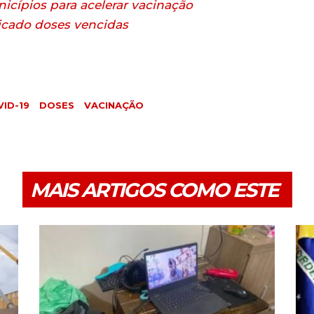
icípios para acelerar vacinação
cado doses vencidas
ID-19
DOSES
VACINAÇÃO
MAIS ARTIGOS COMO ESTE