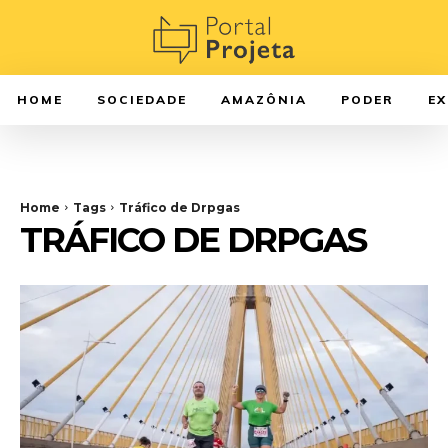
HOME
SOCIEDADE
AMAZÔNIA
PODER
E
Home
Tags
Tráfico de Drpgas
TRÁFICO DE DRPGAS