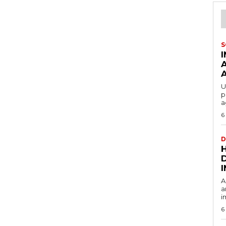
S
U
p
a
6
D
A
a
i
6