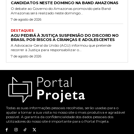
CANDIDATOS NESTE DOMINGO NA BAND AMAZONAS
O debate ao Governo do Amazonas promovido pela Band
Amazonas será realizado neste domingo...
7 de agosto de 2026
DESTAQUES
AGU PEDIRÁ À JUSTIÇA SUSPENSÃO DO DISCORD NO
BRASIL POR RISCOS A CRIANÇAS E ADOLESCENTES
A Advocacia-Geral da União (AGU) informou que pretende
recorrer à Justiça para responsabilizar o...
7 de agosto de 2026
Todas as suas informações pessoais recolhidas, serão usadas para o
ajudar a tornar a sua visita no nosso site o mais produtiva e agradável
possível. A garantia da confidencialidade dos dados pessoais dos
utilizadores do nosso site é importante para o Portal Projeta.