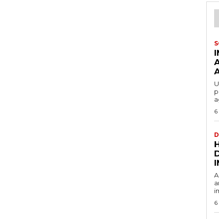
S
U
p
a
6
D
A
a
i
6