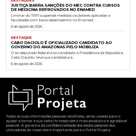
DESTAQUES
JUSTIÇA BARRA SANÇÕES DO MEC CONTRA CURSOS
DE MEDICINA REPROVADOS NO ENAMED
Liminar do TRF1 suspende medidas cautelares aplicadas a
faculdades com baixo desempenho no Enamed...
6 de agosto de 2026
DESTAQUE
CABO DACIOLO É OFICIALIZADO CANDIDATO AO
GOVERNO DO AMAZONAS PELO MOBILIZA
O ex-deputado federal e ex-candidato à Presidência da República,
Cabo Daciolo, teve sua candidatura...
6 de agosto de 2026
Todas as suas informações pessoais recolhidas, serão usadas para o
ajudar a tornar a sua visita no nosso site o mais produtiva e agradável
possível. A garantia da confidencialidade dos dados pessoais dos
utilizadores do nosso site é importante para o Portal Projeta.