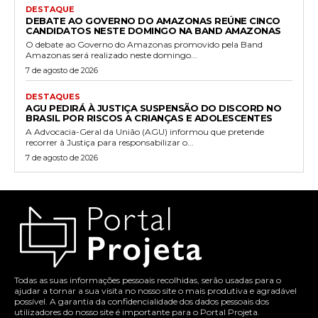
DESTAQUE
DEBATE AO GOVERNO DO AMAZONAS REÚNE CINCO
CANDIDATOS NESTE DOMINGO NA BAND AMAZONAS
O debate ao Governo do Amazonas promovido pela Band
Amazonas será realizado neste domingo...
7 de agosto de 2026
DESTAQUES
AGU PEDIRÁ À JUSTIÇA SUSPENSÃO DO DISCORD NO
BRASIL POR RISCOS A CRIANÇAS E ADOLESCENTES
A Advocacia-Geral da União (AGU) informou que pretende
recorrer à Justiça para responsabilizar o...
7 de agosto de 2026
Todas as suas informações pessoais recolhidas, serão usadas para o
ajudar a tornar a sua visita no nosso site o mais produtiva e agradável
possível. A garantia da confidencialidade dos dados pessoais dos
utilizadores do nosso site é importante para o Portal Projeta.