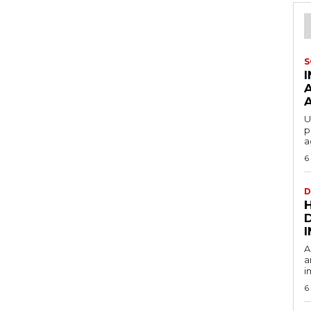
S
U
p
a
6
D
A
a
i
6