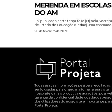
MERENDA EM ESCOLAS
DO AM
Foi publicado nesta terça-feira (19) pela Secreta
de Estado de Educação (Seduc) uma chamada..
20 de fevereiro de 2019
Todas as suas informações pessoais recolhidas,
serão usadas para o ajudar a tornar a sua visita 
nosso site o mais produtiva e agradável possível
garantia da confidencialidade dos dados pesso
dos utilizadores do nosso site é importante par
Portal Projeta.