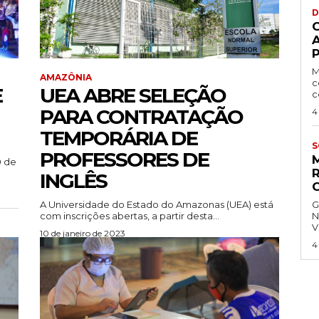
D
P
M
AMAZÔNIA
c
E
UEA ABRE SELEÇÃO
c
PARA CONTRATAÇÃO
4
TEMPORÁRIA DE
S
PROFESSORES DE
0 de
INGLÊS
A Universidade do Estado do Amazonas (UEA) está
G
com inscrições abertas, a partir desta...
N
V
10 de janeiro de 2023
4