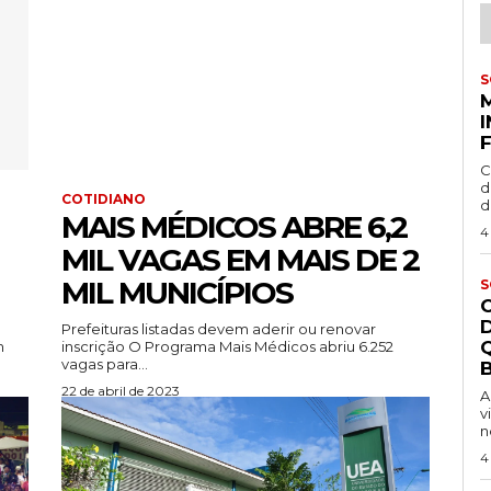
S
C
d
COTIDIANO
d
MAIS MÉDICOS ABRE 6,2
4
MIL VAGAS EM MAIS DE 2
MIL MUNICÍPIOS
S
Prefeituras listadas devem aderir ou renovar
m
inscrição O Programa Mais Médicos abriu 6.252
vagas para...
B
22 de abril de 2023
A
v
n
4