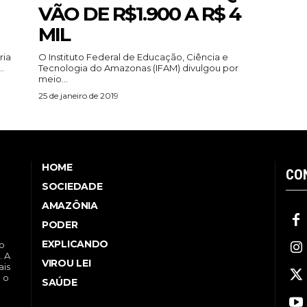
VÃO DE R$1.900 A R$ 4
MIL
ria
O Instituto Federal de Educação, Ciência e
.
Tecnologia do Amazonas (IFAM) divulgou por
meio...
25 de janeiro de 2019
HOME
CO
SOCIEDADE
AMAZÔNIA
PODER
EXPLICANDO
no
. A
VIROU LEI
ais
a o
SAÚDE