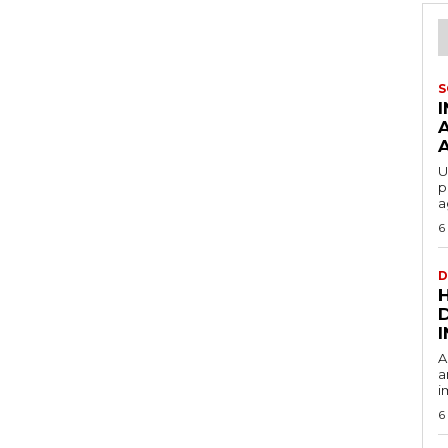
S
U
p
a
6
D
A
a
i
6