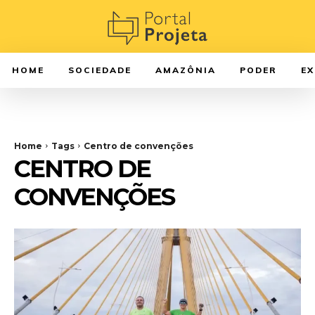
HOME
SOCIEDADE
AMAZÔNIA
PODER
E
Home
Tags
Centro de convenções
CENTRO DE
CONVENÇÕES