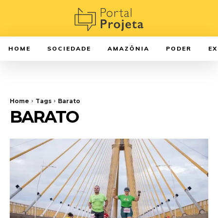
HOME
SOCIEDADE
AMAZÔNIA
PODER
E
Home
Tags
Barato
BARATO