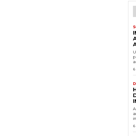
S
U
p
a
6
D
A
a
i
6