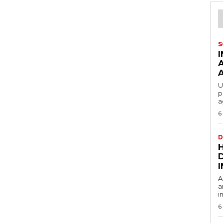
S
U
p
a
6
D
A
a
i
6