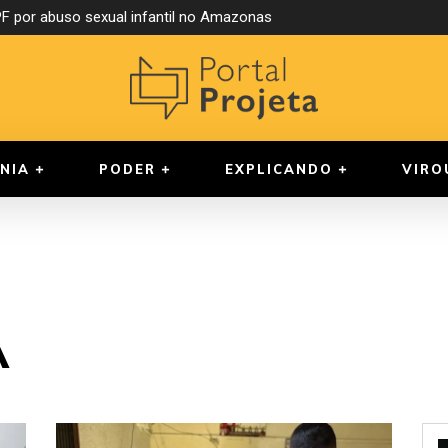
 por abuso sexual infantil no Amazonas
NIA
PODER
EXPLICANDO
VIRO
A