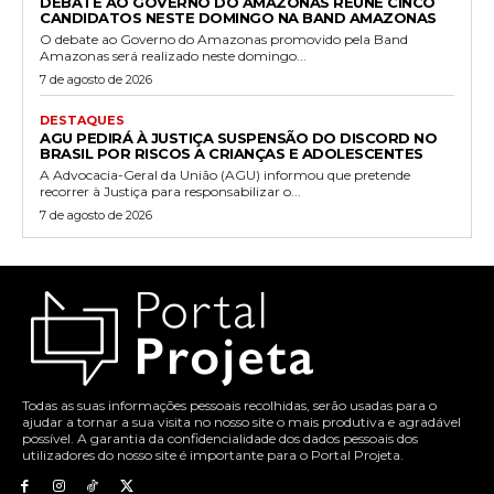
DEBATE AO GOVERNO DO AMAZONAS REÚNE CINCO
CANDIDATOS NESTE DOMINGO NA BAND AMAZONAS
O debate ao Governo do Amazonas promovido pela Band
Amazonas será realizado neste domingo...
7 de agosto de 2026
DESTAQUES
AGU PEDIRÁ À JUSTIÇA SUSPENSÃO DO DISCORD NO
BRASIL POR RISCOS A CRIANÇAS E ADOLESCENTES
A Advocacia-Geral da União (AGU) informou que pretende
recorrer à Justiça para responsabilizar o...
7 de agosto de 2026
Todas as suas informações pessoais recolhidas, serão usadas para o
ajudar a tornar a sua visita no nosso site o mais produtiva e agradável
possível. A garantia da confidencialidade dos dados pessoais dos
utilizadores do nosso site é importante para o Portal Projeta.