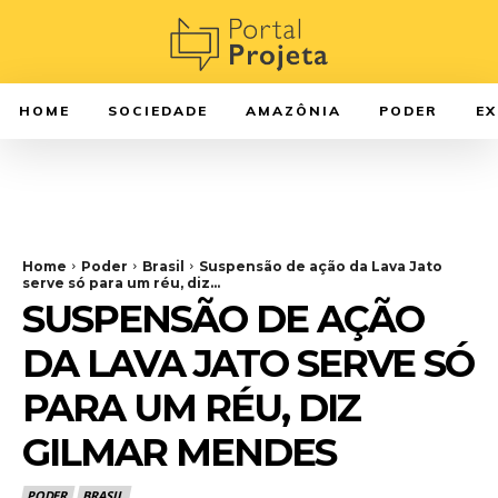
HOME
SOCIEDADE
AMAZÔNIA
PODER
E
Home
Poder
Brasil
Suspensão de ação da Lava Jato
serve só para um réu, diz...
SUSPENSÃO DE AÇÃO
DA LAVA JATO SERVE SÓ
PARA UM RÉU, DIZ
GILMAR MENDES
PODER
BRASIL