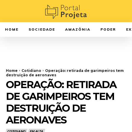
HOME
SOCIEDADE
AMAZÔNIA
PODER
E
Home
Cotidiano
Operação: retirada de garimpeiros tem
destruição de aeronaves
OPERAÇÃO: RETIRADA
DE GARIMPEIROS TEM
DESTRUIÇÃO DE
AERONAVES
COTIDIANO
EM ALTA