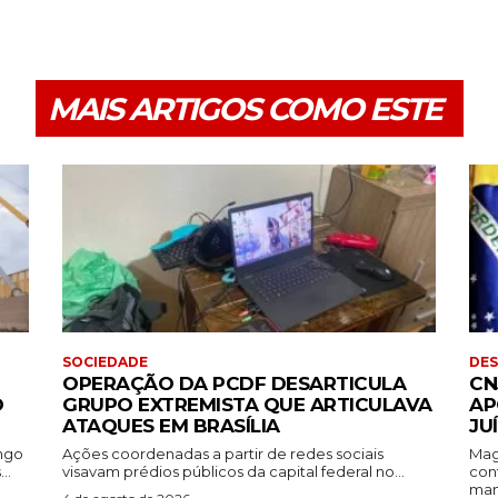
MAIS ARTIGOS COMO ESTE
SOCIEDADE
DE
OPERAÇÃO DA PCDF DESARTICULA
CN
O
GRUPO EXTREMISTA QUE ARTICULAVA
AP
ATAQUES EM BRASÍLIA
JU
ingo
Ações coordenadas a partir de redes sociais
Mag
..
visavam prédios públicos da capital federal no...
con
mant