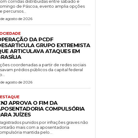
om corridas distribuídas entre sábado e
omingo de Páscoa, evento amplia opções
e percursos...
 de agosto de 2026
OCIEDADE
OPERAÇÃO DA PCDF
DESARTICULA GRUPO EXTREMISTA
QUE ARTICULAVA ATAQUES EM
RASÍLIA
ções coordenadas a partir de redes sociais
isavam prédios públicos da capital federal
o...
 de agosto de 2026
ESTAQUE
CNJ APROVA O FIM DA
APOSENTADORIA COMPULSÓRIA
ARA JUÍZES
agistrados punidos por infrações graves não
ontarão mais com a aposentadoria
ompulsória mantida pelo...