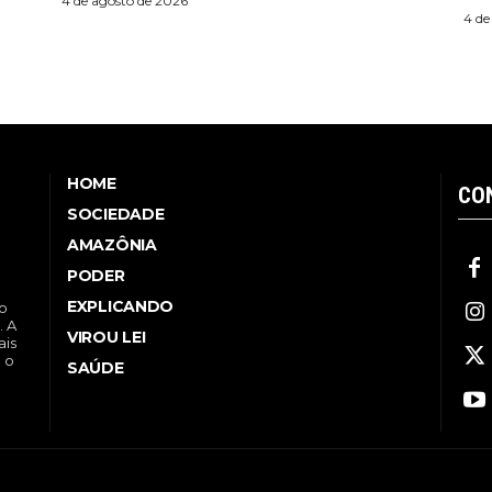
4 de agosto de 2026
4 de
HOME
CO
SOCIEDADE
AMAZÔNIA
PODER
EXPLICANDO
no
. A
VIROU LEI
ais
a o
SAÚDE