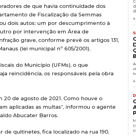
C
radores de que havia continuidade dos
d
d
partamento de Fiscalização da Semmas
4
vrou dois autos: um por descumprimento à
 outro por intervenção em Área de
S
ração grave, conforme prevê os artigos 131,
anaus (lei municipal nº 605/2001).
B
A
iscais do Município (UFMs), o que
v
aja reincidência, os responsáveis pela obra
n
4
D
em 20 de agosto de 2021. Como houve o
am aplicadas as multas”, informou o agente
P
aldo Abucater Barros.
M
c
c
de quitinetes, fica localizado na rua 190,