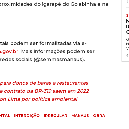
4
 proximidades do igarapé do Goiabinha e na
S
G
ais podem ser formalizadas via e-
N
V
gov.br
. Mais informações podem ser
4
 redes sociais (@semmasmanaus).
l para donos de bares e restaurantes
 e contrato da BR-319 saem em 2022
on Lima por política ambiental
NTAL
INTERDIÇÃO
IRREGULAR
MANAUS
OBRA