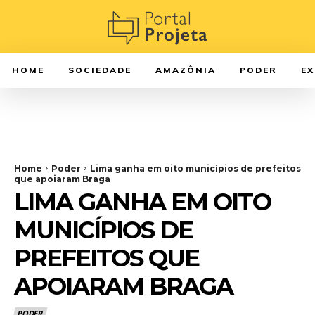
HOME
SOCIEDADE
AMAZÔNIA
PODER
E
Home
Poder
Lima ganha em oito municípios de prefeitos
que apoiaram Braga
LIMA GANHA EM OITO
MUNICÍPIOS DE
PREFEITOS QUE
APOIARAM BRAGA
PODER