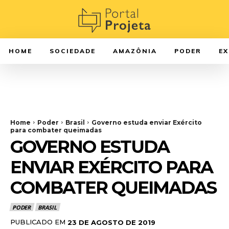
HOME
SOCIEDADE
AMAZÔNIA
PODER
E
Home
Poder
Brasil
Governo estuda enviar Exército
para combater queimadas
GOVERNO ESTUDA
ENVIAR EXÉRCITO PARA
COMBATER QUEIMADAS
PODER
BRASIL
PUBLICADO EM
23 DE AGOSTO DE 2019