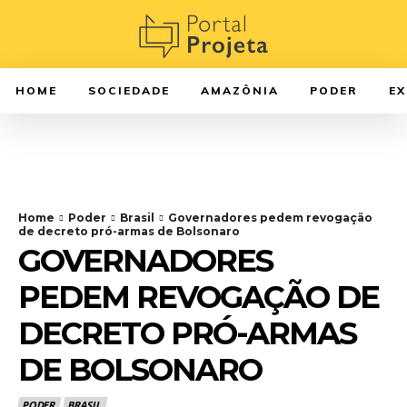
HOME
SOCIEDADE
AMAZÔNIA
PODER
E
Home
Poder
Brasil
Governadores pedem revogação
de decreto pró-armas de Bolsonaro
GOVERNADORES
PEDEM REVOGAÇÃO DE
DECRETO PRÓ-ARMAS
DE BOLSONARO
PODER
BRASIL