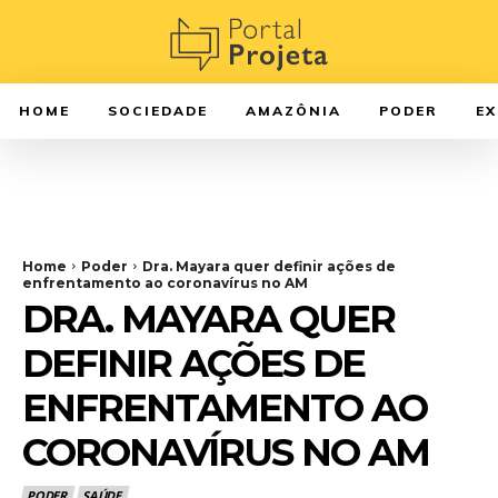
HOME
SOCIEDADE
AMAZÔNIA
PODER
E
Home
Poder
Dra. Mayara quer definir ações de
enfrentamento ao coronavírus no AM
DRA. MAYARA QUER
DEFINIR AÇÕES DE
ENFRENTAMENTO AO
CORONAVÍRUS NO AM
PODER
SAÚDE