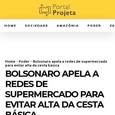
HOME
SOCIEDADE
AMAZÔNIA
PODER
E
Home
Poder
Bolsonaro apela a redes de supermercado
para evitar alta da cesta básica
BOLSONARO APELA A
REDES DE
SUPERMERCADO PARA
EVITAR ALTA DA CESTA
BÁSICA