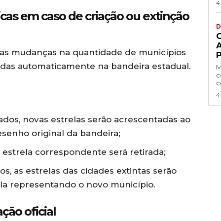
4
cas em caso de criação ou extinção
D
as mudanças na quantidade de municípios
P
das automaticamente na bandeira estadual.
M
c
c
4
ados, novas estrelas serão acrescentadas ao
esenho original da bandeira;
a estrela correspondente será retirada;
s, as estrelas das cidades extintas serão
ela representando o novo município.
ção oficial