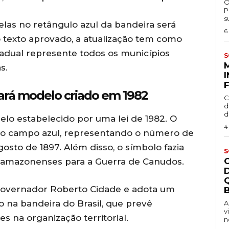
O
P
s
as no retângulo azul da bandeira será
6
 texto aprovado, a atualização tem como
tadual represente todos os municípios
S
s.
ará modelo criado em 1982
C
d
d
elo estabelecido por uma lei de 1982. O
4
no campo azul, representando o número de
osto de 1897. Além disso, o símbolo fazia
S
 amazonenses para a Guerra de Canudos.
governador Roberto Cidade e adota um
B
 na bandeira do Brasil, que prevê
A
v
s na organização territorial.
n