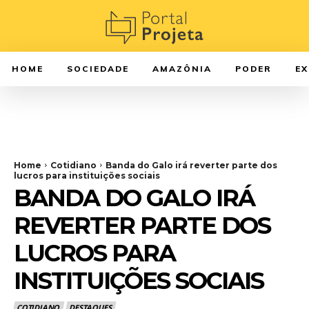
HOME
SOCIEDADE
AMAZÔNIA
PODER
E
Home
Cotidiano
Banda do Galo irá reverter parte dos
lucros para instituições sociais
BANDA DO GALO IRÁ
REVERTER PARTE DOS
LUCROS PARA
INSTITUIÇÕES SOCIAIS
COTIDIANO
DESTAQUES