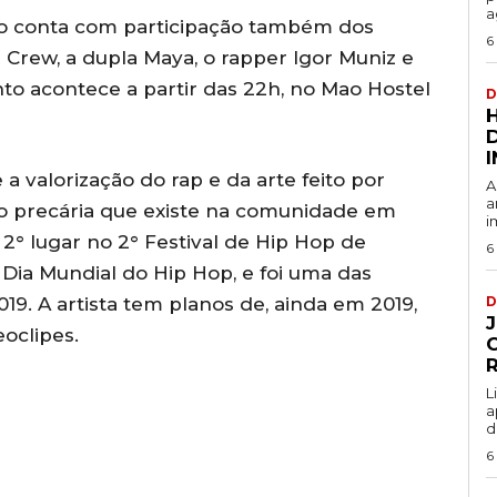
a
to conta com participação também dos
6
Crew, a dupla Maya, o rapper Igor Muniz e
to acontece a partir das 22h, no Mao Hostel
D
a valorização do rap e da arte feito por
A
a
o precária que existe na comunidade em
i
 2° lugar no 2° Festival de Hip Hop de
6
ia Mundial do Hip Hop, e foi uma das
019. A artista tem planos de, ainda em 2019,
D
eoclipes.
L
a
d
6