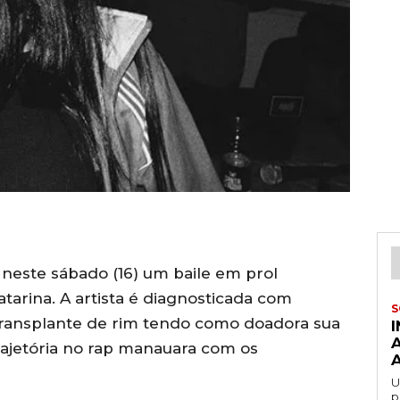
 neste sábado (16) um baile em prol
arina. A artista é diagnosticada com
S
transplante de rim tendo como doadora sua
rajetória no rap manauara com os
U
p