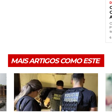
D
O
P
s
6
MAIS ARTIGOS COMO ESTE