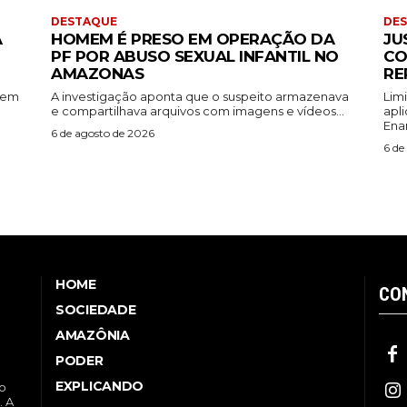
DESTAQUE
DE
A
HOMEM É PRESO EM OPERAÇÃO DA
JU
PF POR ABUSO SEXUAL INFANTIL NO
CO
AMAZONAS
RE
rem
A investigação aponta que o suspeito armazenava
Lim
e compartilhava arquivos com imagens e vídeos...
apl
Ena
6 de agosto de 2026
6 de
HOME
CO
SOCIEDADE
AMAZÔNIA
PODER
EXPLICANDO
no
. A