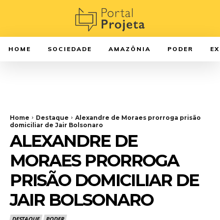
HOME
SOCIEDADE
AMAZÔNIA
PODER
E
Home
Destaque
Alexandre de Moraes prorroga prisão
domiciliar de Jair Bolsonaro
ALEXANDRE DE
MORAES PRORROGA
PRISÃO DOMICILIAR DE
JAIR BOLSONARO
DESTAQUE
PODER