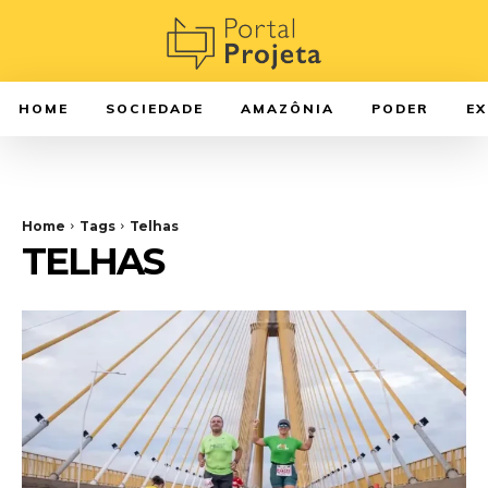
HOME
SOCIEDADE
AMAZÔNIA
PODER
E
Home
Tags
Telhas
TELHAS