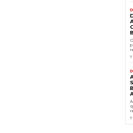
D
O
p
r
7
D
B
A
q
r
7