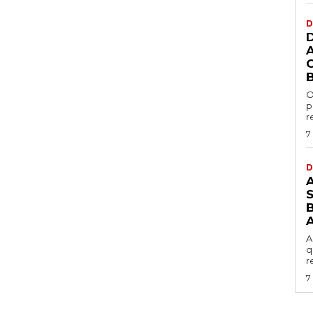
D
O
p
r
7
D
B
A
q
r
7