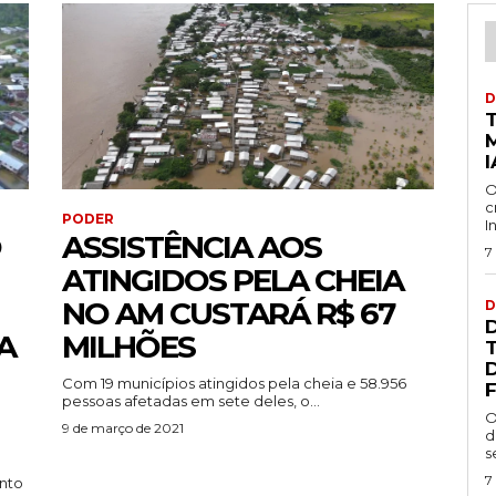
D
I
O
c
PODER
I
O
ASSISTÊNCIA AOS
7
ATINGIDOS PELA CHEIA
NO AM CUSTARÁ R$ 67
D
A
MILHÕES
Com 19 municípios atingidos pela cheia e 58.956
F
pessoas afetadas em sete deles, o...
O
9 de março de 2021
d
s
7
into