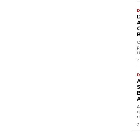
D
O
p
r
7
D
B
A
q
r
7