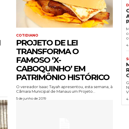
D
P
M
c
COTIDIANO
c
I
PROJETO DE LEI
4
TRANSFORMA O
FAMOSO ‘X-
S
CABOQUINHO’ EM
PATRIMÔNIO HISTÓRICO
G
O vereador Isaac Tayah apresentou, esta semana, à
N
Câmara Municipal de Manaus um Projeto...
V
5 de junho de 2019
4