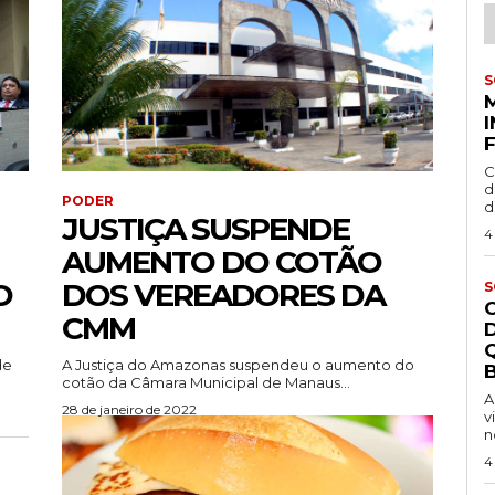
S
C
d
PODER
d
JUSTIÇA SUSPENDE
4
AUMENTO DO COTÃO
O
DOS VEREADORES DA
S
CMM
de
A Justiça do Amazonas suspendeu o aumento do
B
cotão da Câmara Municipal de Manaus...
A
28 de janeiro de 2022
v
n
4