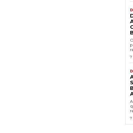
D
O
p
r
7
D
B
A
q
r
7