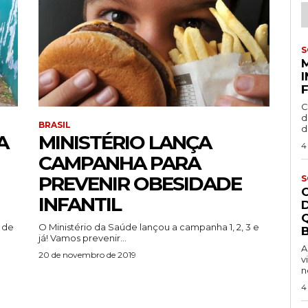
S
C
d
BRASIL
d
A
MINISTÉRIO LANÇA
4
CAMPANHA PARA
PREVENIR OBESIDADE
S
INFANTIL
 de
O Ministério da Saúde lançou a campanha 1, 2, 3 e
B
já! Vamos prevenir...
A
20 de novembro de 2019
v
n
4